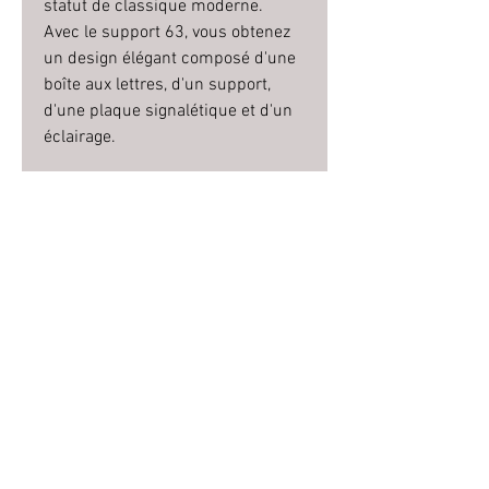
statut de classique moderne.
Avec le support 63, vous obtenez
un design élégant composé d'une
boîte aux lettres, d'un support,
d'une plaque signalétique et d'un
éclairage.
Un beau design caractéristique
dans une qualité robuste.
Spécifications techniques
Hauteur: 535 mm
Largeur: 320 mm
Profondeur: 160 mm
Capacité: 22 l
Termes et conditions
Matériel: acier galvanisé 1 mm